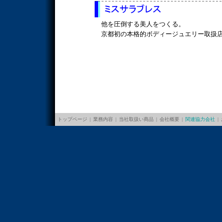
他を圧倒する美人をつくる。
京都初の本格的ボディージュエリー取扱
トップページ
|
業務内容
|
当社取扱い商品
|
会社概要
|
関連協力会社
|